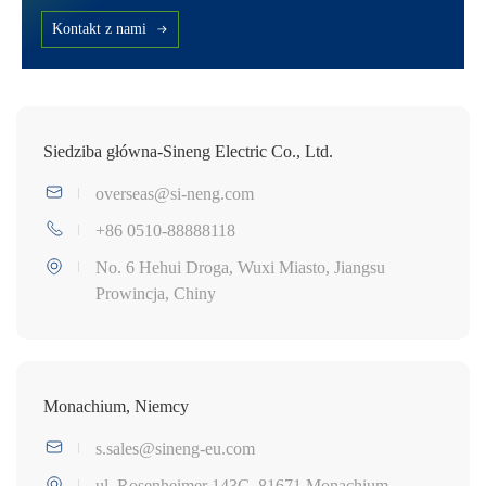
Kontakt z nami
Siedziba główna-Sineng Electric Co., Ltd.
overseas@si-neng.com
+86 0510-88888118
No. 6 Hehui Droga, Wuxi Miasto, Jiangsu
Prowincja, Chiny
Monachium, Niemcy
s.sales@sineng-eu.com
ul. Rosenheimer 143C, 81671 Monachium,