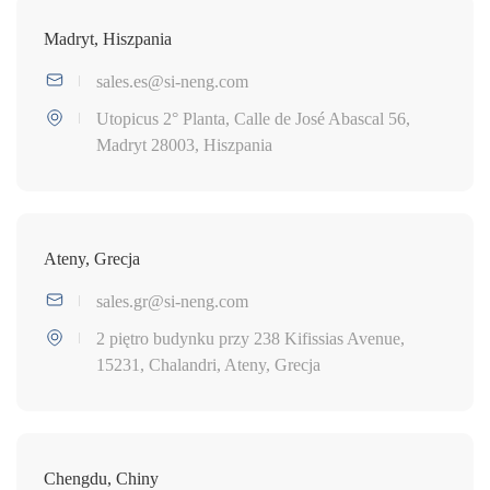
Madryt, Hiszpania
sales.es@si-neng.com
Utopicus 2° Planta, Calle de José Abascal 56,
Madryt 28003, Hiszpania
Ateny, Grecja
sales.gr@si-neng.com
2 piętro budynku przy 238 Kifissias Avenue,
15231, Chalandri, Ateny, Grecja
Chengdu, Chiny